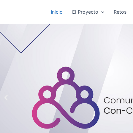
Ir
al
Inicio
El Proyecto
Retos
contenido
Previous
slide