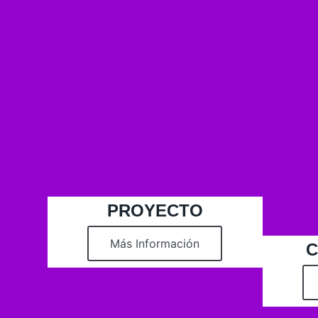
PROYECTO
Más Información
C